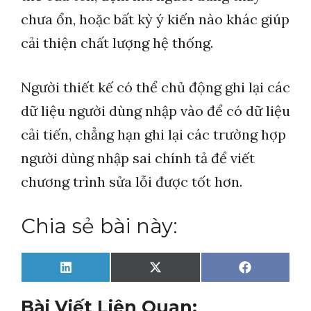
chưa ổn, hoặc bất kỳ ý kiến nào khác giúp
cải thiện chất lượng hệ thống.
Người thiết kế có thể chủ động ghi lại các
dữ liệu người dùng nhập vào để có dữ liệu
cải tiến, chẳng hạn ghi lại các trường hợp
người dùng nhập sai chính tả để viết
chương trình sửa lỗi được tốt hơn.
Chia sẻ bài này:
Share
Share
Share
L
X
F
on
on
on
i
(
a
n
T
c
Bài Viết Liên Quan: