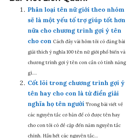
k
w
e
e
i
b
Phân loại tên nữ giới theo nhóm
d
t
o
sẽ là một yếu tố trợ giúp tốt hơn
I
t
o
n
e
k
nữa cho chương trình gợi ý tên
r
)
cho con
Cách đây vài hôm tôi có đăng bài
giải thích ý nghĩa 100 tên nữ giới phổ biến và
chương trình gợi ý tên con cần có tính năng
gì....
Cốt lõi trong chương trình gợi ý
tên hay cho con là từ điển giải
nghĩa họ tên người
Trong bài viết về
các nguyên tắc cơ bản để có được tên hay
cho con tôi có đề cập đến năm nguyên tắc
chính. Hầu hết các nguyên tắc...